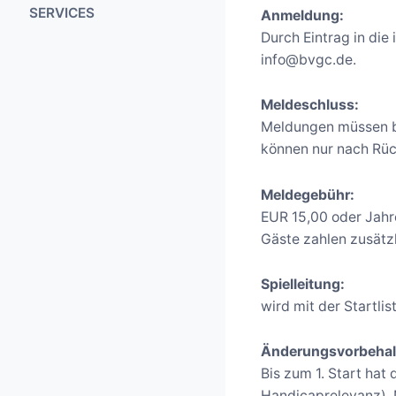
Corporate Events
History
The Gourmet
Local Rules
SERVICES
Anmeldung:
Golf Professionals
Temple
Durch Eintrag in di
Contacts
Tournament Rules
Courses for
info@bvgc.de.
Caddy Master
Beginners
Rental Trollies
Meldeschluss:
Playing Licence
Meldungen müssen bi
Rental Clubs
Corporate Day
können nur nach Rüc
Offers
E-Carts
Meldegebühr:
Golf Club Repair-
EUR 15,00 oder Jah
Workshop
Gäste zahlen zusätz
Pro-Shop
Spielleitung:
wird mit der Startli
Änderungsvorbehal
Bis zum 1. Start hat
Handicaprelevanz). 