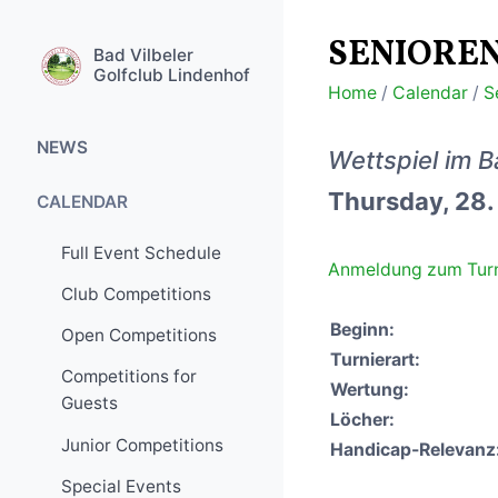
SENIORE
Bad Vilbeler
Golfclub Lindenhof
Home
/
Calendar
/
S
NEWS
Wettspiel im B
Thursday, 28
General Information
CALENDAR
Competitions
Full Event Schedule
Anmeldung zum Turn
Golf Trips
Club Competitions
Special Events
Beginn:
Open Competitions
Turnierart:
Competitions for
Wertung:
Guests
Löcher:
Junior Competitions
Handicap-Relevanz
Special Events