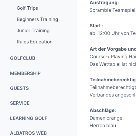
Austragung:
Golf Trips
Scramble Teamspiel 
Beginners Training
Start :
Junior Training
ab 12:00 Uhr von Te
Rules Education
Art der Vorgabe un
Course-/ Playing Han
GOLFCLUB
Das Wettspiel ist ni
The Golf Course
MEMBERSHIP
Teilnahmeberechtig
Special features
Principles
Teilnahmeberechtigt
GUESTS
The Course Design
Verbandes angeschlo
Terms and
Greenfee
SERVICE
Conditions
Greenkeeping
Abschläge:
Sundowner
Junior Programme
Secretary's Office
Training Facilities
Damen orange
LEARNING GOLF
Training Facilities
Herren blau
Route
Clubhouse
Handicap Table
Junior Training
ALBATROS WEB