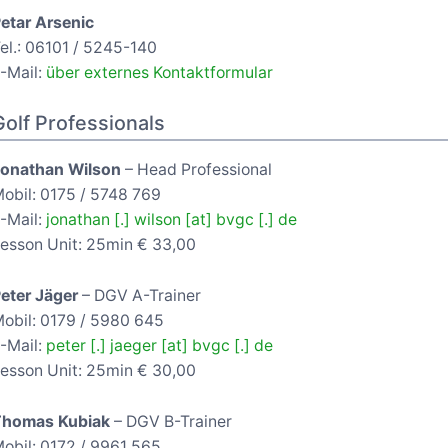
etar Arsenic
el.: 06101 / 5245-140
-Mail:
über externes Kontaktformular
Golf Professionals
onathan Wilson
– Head Professional
obil: 0175 / 5748 769
-Mail:
jonathan [.] wilson [at] bvgc [.] de
esson Unit: 25min € 33,00
eter Jäger
– DGV A-Trainer
obil: 0179 / 5980 645
-Mail:
peter [.] jaeger [at] bvgc [.] de
esson Unit: 25min € 30,00
Thomas Kubiak
– DGV B-Trainer
obil: 0172 / 9961 565