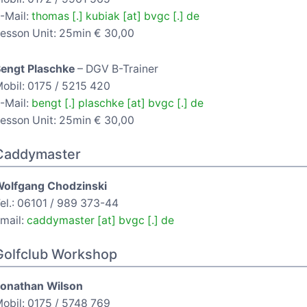
-Mail:
thomas [.] kubiak [at] bvgc [.] de
esson Unit: 25min € 30,00
engt Plaschke
– DGV B-Trainer
obil: 0175 / 5215 420
-Mail:
bengt [.] plaschke [at] bvgc [.] de
esson Unit: 25min € 30,00
Caddymaster
olfgang Chodzinski
el.: 06101 / 989 373-44
mail:
caddymaster [at] bvgc [.] de
Golfclub Workshop
onathan Wilson
obil: 0175 / 5748 769