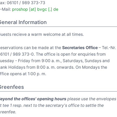
ax: 06101 / 989 373-73
-Mail:
proshop [at] bvgc [.] de
General Information
uests recieve a warm welcome at all times.
eservations can be made at the
Secretaries Office
– Tel.-Nr.
6101 / 989 373-0. The office is open for enquiries from
uesday - Friday from 9:00 a. m., Saturdays, Sundays and
ank Holidays from 8:00 a. m. onwards. On Mondays the
ffice opens at 1:00 p. m.
Greenfees
eyond the offices' opening hours
please use the envelopes
t tee 1 resp. next to the secretary's office to settle the
reenfee.