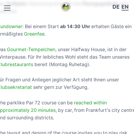
Der
Golfplatz
(Sommergrüns) und die
Übungsgelände
sind
DE
EN
eöffnet.
Sundowner
: Bei einem Start
ab 14:30 Uhr
erhalten Gäste ein
ermäßigtes
Greenfee
.
Das
Gourmet-Tempelchen
, unser Halfway House, ist in der
interpause. Für Ihr leibliches Wohl steht das Team unseres
lubrestaurants
bereit (Montag Ruhetag).
ür Fragen und Anliegen jeglicher Art steht Ihnen unser
lubsekretariat
sehr gern zur Verfügung.
he parklike Par 72 course can be
reached within
pproximately 20 minutes
, by car, from Frankfurt's city centr
nd surrounding districts.
he layout and design of the course invites you to play risk