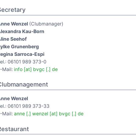
Secretary
Anne Wenzel
(Clubmanager)
lexandra Kau-Born
line Seehof
ylke Grunenberg
egina Sarroca-Espi
el.: 06101 989 373-0
-Mail:
info [at] bvgc [.] de
Clubmanagement
Anne Wenzel
el.: 06101 989 373-33
-Mail:
anne [.] wenzel [at] bvgc [.] de
Restaurant