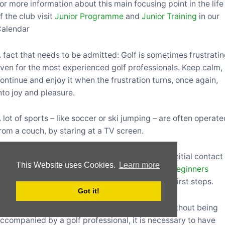
or more information about this main focusing point in the life
f the club visit
Junior Programme
and
Junior Training
in our
alendar
 fact that needs to be admitted: Golf is sometimes frustrati
ven for the most experienced golf professionals. Keep calm,
ontinue and enjoy it when the frustration turns, once again,
nto joy and pleasure.
 lot of sports – like soccer or ski jumping – are often operat
rom a couch, by staring at a TV screen.
 simple and enjoyable possibility to come into initial contact
This Website uses Cookies.
Learn more
ith our wonderful game is offered followingly
Beginners
raining
, for groups of 2-8 people to enjoy their first steps.
Got it!
n order to be allowed to play "on course" golf without being
ccompanied by a golf professional, it is necessary to have