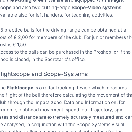
nd the
Putting Green
, we are also equipped with a
Flight
Scope
and also two cutting-edge
Scope-Video systems
,
vailable also for left handers, for teaching activities.
8 practice balls for the driving range can be obtained at a
ost of € 2,00 for members of the club. For junior members th
ost is € 1,50.
ccess to the balls can be purchased in the Proshop, or if the
hop is closed, in the Secretarie's office.
Flightscope and Scope-Systems
The
Flightscope
is a radar tracking device which measures
he flight of the ball therefore calculating the movement of th
lub through the impact zone. Data and Information on, for
xample, clubhead movement, speed, ball trajectory, spin
ates and distance are extremely acurately measured and ca
e analysed, in conjunction with the Scope Systems visual
nformations, allowing incredibly excellent options for the