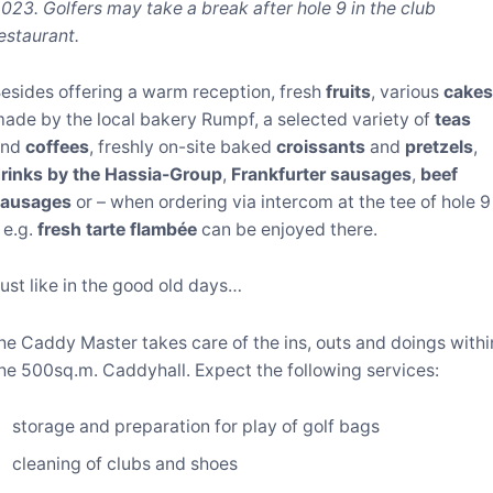
023. Golfers may take a break after hole 9 in the club
estaurant.
esides offering a warm reception, fresh
fruits
, various
cake
ade by the local bakery Rumpf, a selected variety of
teas
and
coffees
, freshly on-site baked
croissants
and
pretzels
,
rinks by the Hassia-Group
,
Frankfurter sausages
,
beef
sausages
or – when ordering via intercom at the tee of hole 9
 e.g.
fresh tarte flambée
can be enjoyed there.
ust like in the good old days…
he Caddy Master takes care of the ins, outs and doings withi
he 500sq.m. Caddyhall. Expect the following services:
storage and preparation for play of golf bags
cleaning of clubs and shoes