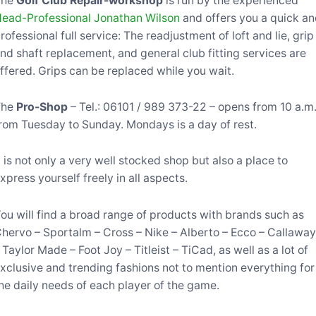
The
Golf Club Repair-workshop
is run by the experienced
ead-Professional Jonathan Wilson
and offers you a quick a
rofessional full service: The readjustment of loft and lie, grip
nd shaft replacement, and general club fitting services are
ffered. Grips can be replaced while you wait.
The
Pro-Shop
– Tel.: 06101 / 989 373-22 – opens from 10 a.m
rom Tuesday to Sunday. Mondays is a day of rest.
t is not only a very well stocked shop but also a place to
xpress yourself freely in all aspects.
ou will find a broad range of products with brands such as
hervo – Sportalm – Cross – Nike – Alberto – Ecco – Callawa
 Taylor Made – Foot Joy – Titleist – TiCad, as well as a lot of
xclusive and trending fashions not to mention everything for
he daily needs of each player of the game.