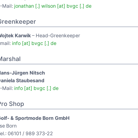
-Mail:
jonathan [.] wilson [at] bvgc [.] de
Greenkeeper
ojtek Karwik
– Head-Greenkeeper
mail:
info [at] bvgc [.] de
Marshal
ans-Jürgen Nitsch
aniela Staubesand
-Mail:
info [at] bvgc [.] de
Pro Shop
olf- & Sportmode Born GmbH
lse Born
el.: 06101 / 989 373-22