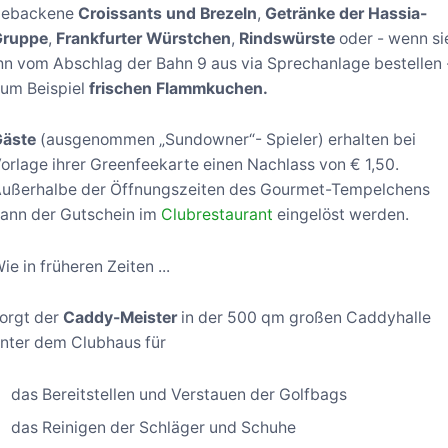
gebackene
Croissants und Brezeln
,
Getränke der Hassia-
Gruppe
,
Frankfurter Würstchen
,
Rindswürste
oder - wenn si
hn vom Abschlag der Bahn 9 aus via Sprechanlage bestellen 
um Beispiel
frischen Flammkuchen.
Gäste
(ausgenommen „Sundowner“- Spieler) erhalten bei
orlage ihrer Greenfeekarte einen Nachlass von € 1,50.
ußerhalbe der Öffnungszeiten des Gourmet-Tempelchens
ann der Gutschein im
Clubrestaurant
eingelöst werden.
ie in früheren Zeiten ...
orgt der
Caddy-Meister
in der 500 qm großen Caddyhalle
nter dem Clubhaus für
das Bereitstellen und Verstauen der Golfbags
das Reinigen der Schläger und Schuhe