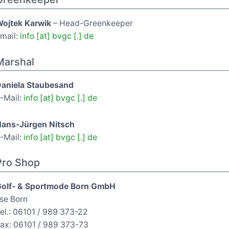
ojtek Karwik
– Head-Greenkeeper
mail:
info [at] bvgc [.] de
Marshal
aniela Staubesand
-Mail:
info [at] bvgc [.] de
ans-Jürgen Nitsch
-Mail:
info [at] bvgc [.] de
Pro Shop
olf- & Sportmode Born GmbH
lse Born
el.: 06101 / 989 373-22
ax: 06101 / 989 373-73