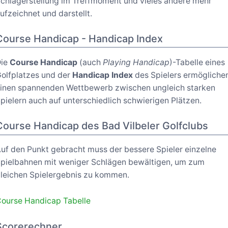
chlägerstellung im Treffmoment und vieles andere mehr
ufzeichnet und darstellt.
Course Handicap - Handicap Index
Die
Course Handicap
(auch
Playing Handicap
)-Tabelle eines
olfplatzes und der
Handicap Index
des Spielers ermögliche
inen spannenden Wettbewerb zwischen ungleich starken
pielern auch auf unterschiedlich schwierigen Plätzen.
Course Handicap des Bad Vilbeler Golfclubs
uf den Punkt gebracht muss der bessere Spieler einzelne
pielbahnen mit weniger Schlägen bewältigen, um zum
leichen Spielergebnis zu kommen.
ourse Handicap Tabelle
Scorerechner