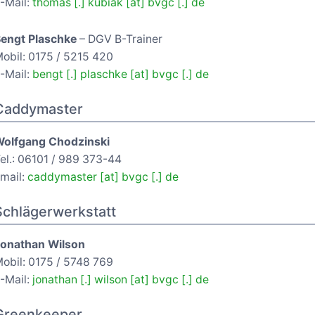
-Mail:
thomas [.] kubiak [at] bvgc [.] de
engt Plaschke
– DGV B-Trainer
obil: 0175 / 5215 420
-Mail:
bengt [.] plaschke [at] bvgc [.] de
Caddymaster
olfgang Chodzinski
el.: 06101 / 989 373-44
mail:
caddymaster [at] bvgc [.] de
Schlägerwerkstatt
onathan Wilson
obil: 0175 / 5748 769
-Mail:
jonathan [.] wilson [at] bvgc [.] de
Greenkeeper