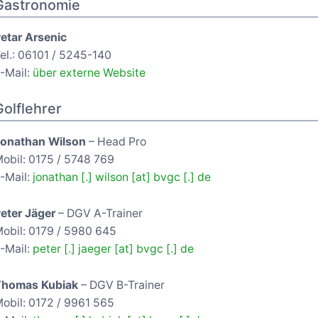
Gastronomie
etar Arsenic
el.: 06101 / 5245-140
-Mail:
über externe Website
Golflehrer
onathan Wilson
– Head Pro
obil: 0175 / 5748 769
-Mail:
jonathan [.] wilson [at] bvgc [.] de
eter Jäger
– DGV A-Trainer
obil: 0179 / 5980 645
-Mail:
peter [.] jaeger [at] bvgc [.] de
Thomas Kubiak
– DGV B-Trainer
obil: 0172 / 9961 565