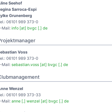
line Seehof
egina Sarroca-Espi
ylke Grunenberg
el.: 06101 989 373-0
-Mail:
info [at] bvgc [.] de
Projektmanager
ebastian Voss
el.: 06101 989 373-0
-Mail:
sebastian.voss [at] bvgc [.] de
Clubmanagement
Anne Wenzel
el.: 06101 989 373-33
-Mail:
anne [.] wenzel [at] bvgc [.] de