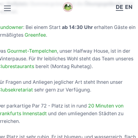
Der
Golfplatz
(Sommergrüns) und die
Übungsgelände
sind
DE
EN
eöffnet.
Sundowner
: Bei einem Start
ab 14:30 Uhr
erhalten Gäste ein
ermäßigtes
Greenfee
.
Das
Gourmet-Tempelchen
, unser Halfway House, ist in der
interpause. Für Ihr leibliches Wohl steht das Team unseres
lubrestaurants
bereit (Montag Ruhetag).
ür Fragen und Anliegen jeglicher Art steht Ihnen unser
lubsekretariat
sehr gern zur Verfügung.
er parkartige Par 72 - Platz ist in rund
20 Minuten von
rankfurts Innenstadt
und den umliegenden Städten zu
rreichen.
er Platz ist sehr ruhig. Er ist blumen- und wasserreich, flach