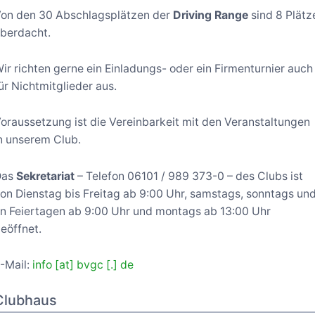
on den 30 Abschlagsplätzen der
Driving Range
sind 8 Plätz
berdacht.
ir richten gerne ein Einladungs- oder ein Firmenturnier auch
ür Nichtmitglieder aus.
oraussetzung ist die Vereinbarkeit mit den Veranstaltungen
n unserem Club.
Das
Sekretariat
– Telefon 06101 / 989 373-0 – des Clubs ist
on Dienstag bis Freitag ab 9:00 Uhr, samstags, sonntags un
n Feiertagen ab 9:00 Uhr und montags ab 13:00 Uhr
eöffnet.
-Mail:
info [at] bvgc [.] de
Clubhaus