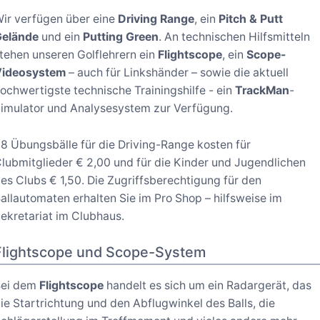
ir verfügen über eine
Driving Range
, ein
Pitch & Putt
Gelände
und ein
Putting Green
. An technischen Hilfsmitteln
tehen unseren Golflehrern ein
Flightscope
, ein
Scope-
Videosystem
– auch für Linkshänder – sowie die aktuell
ochwertigste technische Trainingshilfe - ein
TrackMan
-
imulator und Analysesystem zur Verfügung.
8 Übungsbälle für die Driving-Range kosten für
lubmitglieder € 2,00 und für die Kinder und Jugendlichen
es Clubs € 1,50. Die Zugriffsberechtigung für den
allautomaten erhalten Sie im Pro Shop – hilfsweise im
ekretariat im Clubhaus.
Flightscope und Scope-System
Bei dem
Flightscope
handelt es sich um ein Radargerät, das
ie Startrichtung und den Abflugwinkel des Balls, die