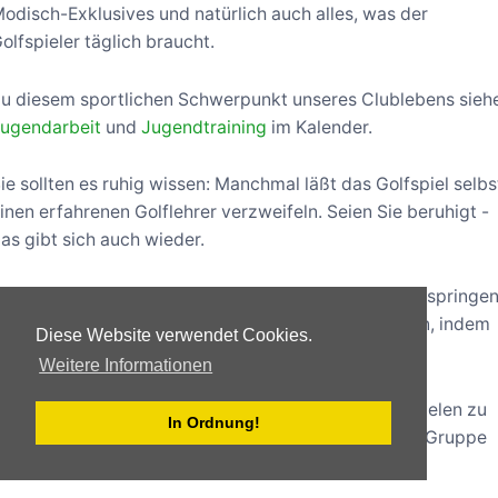
odisch-Exklusives und natürlich auch alles, was der
olfspieler täglich braucht.
u diesem sportlichen Schwerpunkt unseres Clublebens sieh
ugendarbeit
und
Jugendtraining
im Kalender.
ie sollten es ruhig wissen: Manchmal läßt das Golfspiel selbs
inen erfahrenen Golflehrer verzweifeln. Seien Sie beruhigt -
as gibt sich auch wieder.
iele Sportarten, wie beispielsweise Fußball oder Skispringen
erden überwiegend von einem Sessel aus betrieben, indem
Diese Website verwendet Cookies.
an auf einen Fernseher starrt.
Weitere Informationen
ine einfache Möglichkeit, in Kontakt mit dem Golfspielen zu
In Ordnung!
ommen, bietet ein
Schnupperkurs
, den Sie auch als Gruppe
on 2 bis 8 Personen besuchen können.