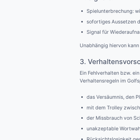
Spielunterbrechung: w
sofortiges Aussetzen d
Signal für Wiederaufna
Unabhängig hiervon kann j
3. Verhaltensvorsc
Ein Fehlverhalten bzw. ei
Verhaltensregeln im Golf
das Versäumnis, den Pl
mit dem Trolley zwisc
der Missbrauch von Sc
unakzeptable Wortwah
Rücksichtslosigkeit ge