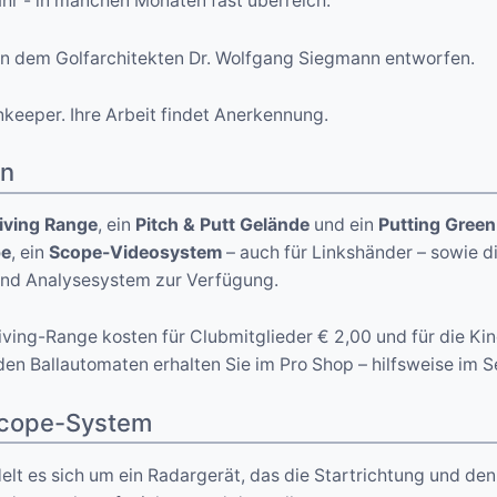
ahr - in manchen Monaten fast überreich.
n dem Golfarchitekten Dr. Wolfgang Siegmann entworfen.
keeper. Ihre Arbeit findet Anerkennung.
en
iving Range
, ein
Pitch & Putt Gelände
und ein
Putting Green
pe
, ein
Scope-Videosystem
– auch für Linkshänder – sowie di
und Analysesystem zur Verfügung.
iving-Range kosten für Clubmitglieder € 2,00 und für die Ki
den Ballautomaten erhalten Sie im Pro Shop – hilfsweise im S
Scope-System
lt es sich um ein Radargerät, das die Startrichtung und den