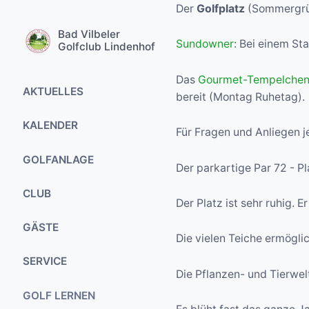
Der
Golfplatz
(Sommergrü
Bad Vilbeler
Sundowner
: Bei einem St
Golfclub Lindenhof
Das
Gourmet-Tempelche
AKTUELLES
bereit (Montag Ruhetag).
Golfanlage aktuell
KALENDER
Für Fragen und Anliegen j
Turniere
Alle Termine
GOLFANLAGE
Der parkartige Par 72 - Pl
Golfreisen
Interne Wettspiele
Der Platz
CLUB
Special Events
Der Platz ist sehr ruhig. 
Offene Wettspiele
Besonderheiten
Prinzipien
GÄSTE
Wettspiele mit
Die vielen Teiche ermöglic
Das Platzdesign
Gästen
Mitgliedschaft
Greenfee
SERVICE
Greenkeeping
Die Pflanzen- und Tierwelt 
Jugendturniere
Jugendarbeit
Sundowner
Sekretariat
Übungsanlagen
GOLF LERNEN
Special Events
Anfahrt