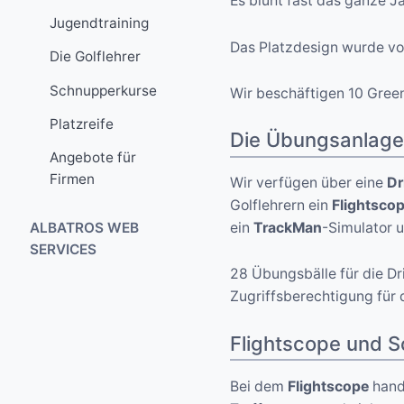
Es blüht fast das ganze J
Übungsanlagen
Clubhaus
Vorgabentabelle
Jugendtraining
Golfreisen
Historie
Firmenturniere
Gourmet-
Das Platzdesign wurde vo
Platzregeln
Die Golflehrer
Golfkurse
Kontakte
Tempelchen
Wettspielordnung
Schnupperkurse
Jugendtraining
Wir beschäftigen 10 Green
Caddy-Meisterei
Platzreife
Regelunterricht
Leihtrollies
Die Übungsanlag
Angebote für
Leihschläger
Firmen
Wir verfügen über eine
Dr
Elektro-Carts
Golflehrern ein
Flightsco
ALBATROS WEB
ein
TrackMan
-Simulator 
Schlägerwerkstatt
SERVICES
Pro-Shop
28 Übungsbälle für die Dr
Zugriffsberechtigung für 
Flightscope und 
Bei dem
Flightscope
hande