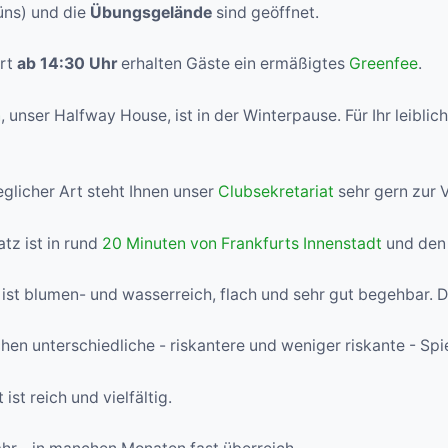
ns) und die
Übungsgelände
sind geöffnet.
art
ab 14:30 Uhr
erhalten Gäste ein ermäßigtes
Greenfee
.
n
, unser Halfway House, ist in der Winterpause. Für Ihr leibl
eglicher Art steht Ihnen unser
Clubsekretariat
sehr gern zur 
atz ist in rund
20 Minuten von Frankfurts Innenstadt
und den 
Er ist blumen- und wasserreich, flach und sehr gut begehbar. D
hen unterschiedliche - riskantere und weniger riskante - Spi
ist reich und vielfältig.