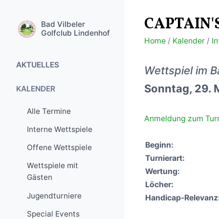
CAPTAIN'
Bad Vilbeler
Golfclub Lindenhof
Home
/
Kalender
/
I
AKTUELLES
Wettspiel im B
Sonntag, 29.
Golfanlage aktuell
KALENDER
Turniere
Alle Termine
Anmeldung zum Turn
Golfreisen
Interne Wettspiele
Special Events
Beginn:
Offene Wettspiele
Turnierart:
Wettspiele mit
Wertung:
Gästen
Löcher:
Jugendturniere
Handicap-Relevanz
Special Events