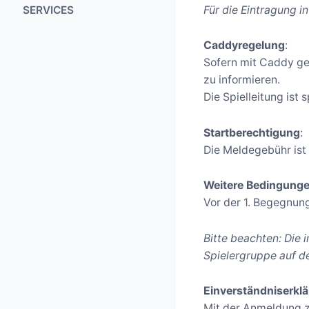
Firmenturniere
Gourmet-
Platzregeln
SERVICES
Für die Eintragung i
Die Golflehrer
Historie
Tempelchen
Wettspielordnung
Schnupperkurse
Kontakte
Caddyregelung
:
Caddy-Meisterei
Sofern mit Caddy ges
Platzreife
Leihtrollies
zu informieren.
Angebote für
Die Spielleitung ist
Leihschläger
Firmen
Elektro-Carts
Startberechtigung
:
Die Meldegebühr ist 
Schlägerwerkstatt
Pro-Shop
Weitere Bedingung
Vor der 1. Begegnung
Bitte beachten: Die 
Spielergruppe auf de
Einverständniserkl
Mit der Anmeldung zu