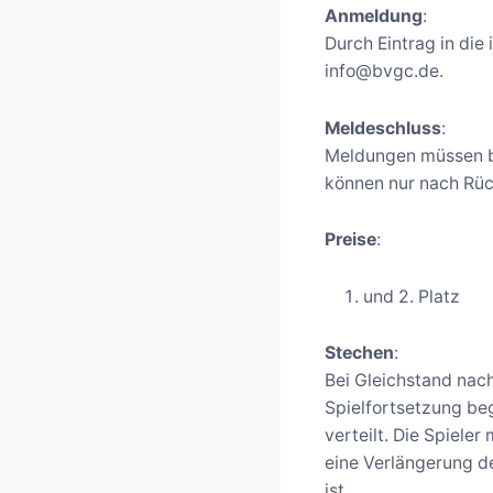
Anmeldung
:
Durch Eintrag in di
info@bvgc.de.
Meldeschluss
:
Meldungen müssen bi
können nur nach Rüc
Preise
:
und 2. Platz
Stechen
:
Bei Gleichstand nach
Spielfortsetzung be
verteilt. Die Spiele
eine Verlängerung de
ist.