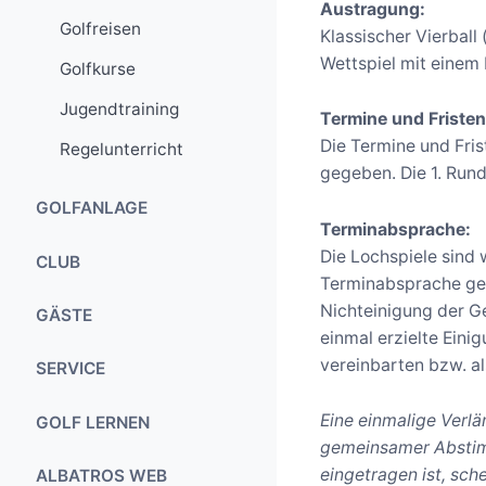
Austragung:
Golfreisen
Klassischer Vierball 
Wettspiel mit einem 
Golfkurse
Jugendtraining
Termine und Fristen
Die Termine und Fri
Regelunterricht
gegeben. Die 1. Rund
GOLFANLAGE
Terminabsprache:
Die Lochspiele sind 
Der Platz
CLUB
Terminabsprache geh
Besonderheiten
Nichteinigung der Ge
Prinzipien
GÄSTE
einmal erzielte Ein
Das Platzdesign
Mitgliedschaft
vereinbarten bzw. als
Greenfee
SERVICE
Greenkeeping
Jugendarbeit
Sundowner
Sekretariat
Übungsanlagen
Eine einmalige Verlä
GOLF LERNEN
Antragsformulare
Übungsanlagen
gemeinsamer Abstimm
Clubhaus
Vorgabentabelle
Jugendtraining
Anfahrt
eingetragen ist, sch
ALBATROS WEB