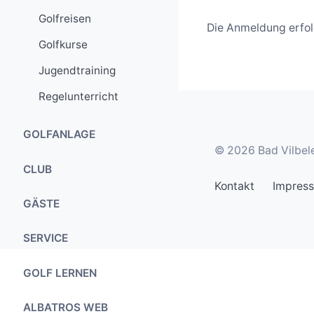
Golfreisen
Die Anmeldung erfol
Golfkurse
Jugendtraining
Regelunterricht
GOLFANLAGE
© 2026 Bad Vilbele
Der Platz
CLUB
Kontakt
Impres
Besonderheiten
Prinzipien
GÄSTE
Das Platzdesign
Mitgliedschaft
Greenfee
SERVICE
Greenkeeping
Jugendarbeit
Sundowner
Sekretariat
Übungsanlagen
GOLF LERNEN
Antragsformulare
Übungsanlagen
Clubhaus
Vorgabentabelle
Jugendtraining
Anfahrt
ALBATROS WEB