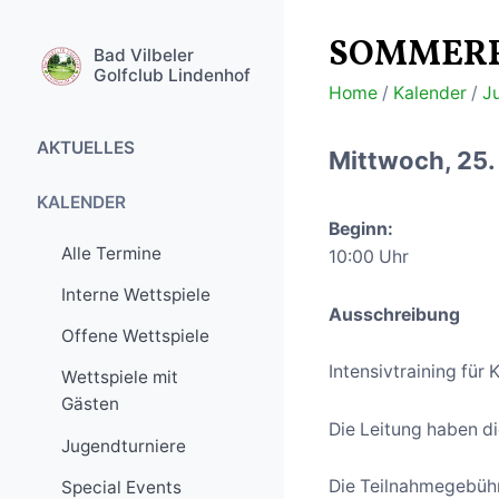
SOMMERF
Bad Vilbeler
Golfclub Lindenhof
Home
/
Kalender
/
J
AKTUELLES
Mittwoch, 25.
Golfanlage aktuell
KALENDER
Beginn:
Turniere
Alle Termine
10:00 Uhr
Golfreisen
Interne Wettspiele
Ausschreibung
Special Events
Offene Wettspiele
Intensivtraining für
Wettspiele mit
Gästen
Die Leitung haben d
Jugendturniere
Die Teilnahmegebüh
Special Events