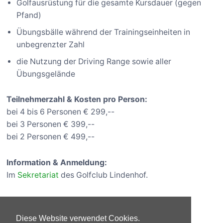
Golfausrüstung für die gesamte Kursdauer (gegen
Pfand)
Übungsbälle während der Trainingseinheiten in
unbegrenzter Zahl
die Nutzung der Driving Range sowie aller
Übungsgelände
Teilnehmerzahl & Kosten pro Person:
bei 4 bis 6 Personen € 299,--
bei 3 Personen € 399,--
bei 2 Personen € 499,--
Information & Anmeldung:
Im
Sekretariat
des Golfclub Lindenhof.
Diese Website verwendet Cookies.
© 2026 Bad Vilbeler Golfclub Lindenhof e. V.