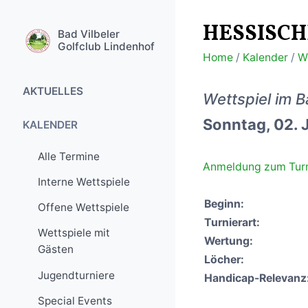
HESSISCH
Bad Vilbeler
Golfclub Lindenhof
Home
/
Kalender
/
W
AKTUELLES
Wettspiel im B
Sonntag, 02. 
Golfanlage aktuell
KALENDER
Turniere
Alle Termine
Anmeldung zum Turn
Golfreisen
Interne Wettspiele
Special Events
Beginn:
Offene Wettspiele
Turnierart:
Wettspiele mit
Wertung:
Gästen
Löcher:
Jugendturniere
Handicap-Relevanz
Special Events