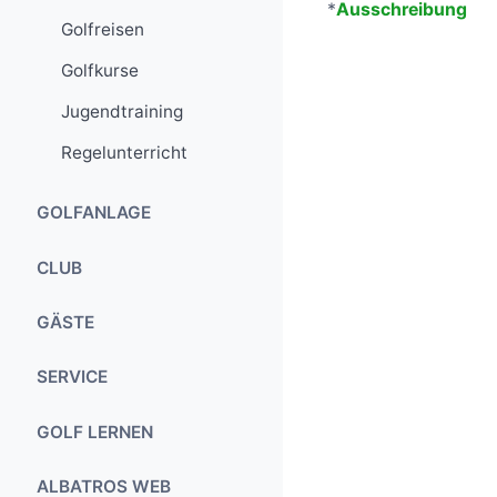
*
Ausschreibung
Golfreisen
Golfkurse
Jugendtraining
Regelunterricht
GOLFANLAGE
Der Platz
CLUB
Besonderheiten
Prinzipien
GÄSTE
Das Platzdesign
Mitgliedschaft
Greenfee
SERVICE
Greenkeeping
Jugendarbeit
Sundowner
Sekretariat
Übungsanlagen
GOLF LERNEN
Anfahrt
Übungsanlagen
Clubhaus
Vorgabentabelle
Jugendtraining
Historie
ALBATROS WEB