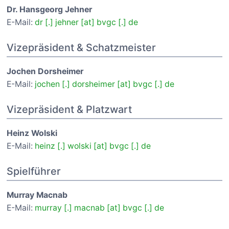
Dr. Hansgeorg Jehner
E-Mail:
dr [.] jehner [at] bvgc [.] de
Vizepräsident & Schatzmeister
Jochen Dorsheimer
E-Mail:
jochen [.] dorsheimer [at] bvgc [.] de
Vizepräsident & Platzwart
Heinz Wolski
E-Mail:
heinz [.] wolski [at] bvgc [.] de
Spielführer
Murray Macnab
E-Mail:
murray [.] macnab [at] bvgc [.] de