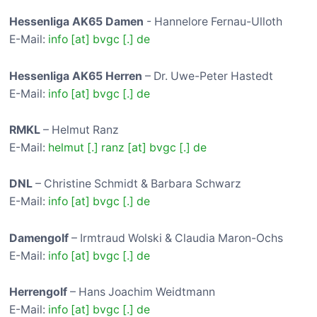
Hessenliga AK65 Damen
- Hannelore Fernau-Ulloth
E-Mail:
info [at] bvgc [.] de
Hessenliga AK65 Herren
– Dr. Uwe-Peter Hastedt
E-Mail:
info [at] bvgc [.] de
RMKL
– Helmut Ranz
E-Mail:
helmut [.] ranz [at] bvgc [.] de
DNL
– Christine Schmidt & Barbara Schwarz
E-Mail:
info [at] bvgc [.] de
Damengolf
– Irmtraud Wolski & Claudia Maron-Ochs
E-Mail:
info [at] bvgc [.] de
Herrengolf
– Hans Joachim Weidtmann
E-Mail:
info [at] bvgc [.] de