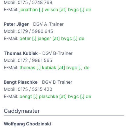
Mobil: 0175 / 5748 769
E-Mail:
jonathan [.] wilson [at] bvgc [.] de
Peter Jäger
– DGV A-Trainer
Mobil: 0179 / 5980 645
E-Mail:
peter [.] jaeger [at] bvgc [.] de
Thomas Kubiak
– DGV B-Trainer
Mobil: 0172 / 9961 565
E-Mail:
thomas [.] kubiak [at] bvgc [.] de
Bengt Plaschke
– DGV B-Trainer
Mobil: 0175 / 5215 420
E-Mail:
bengt [.] plaschke [at] bvgc [.] de
Caddymaster
Wolfgang Chodzinski