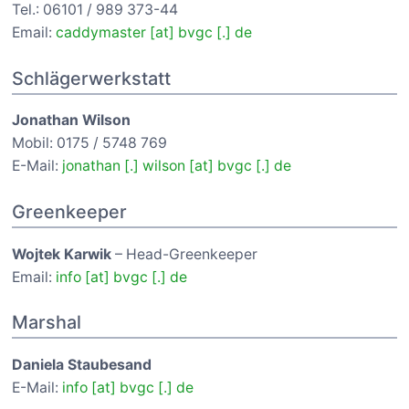
Tel.: 06101 / 989 373-44
Email:
caddymaster [at] bvgc [.] de
Schlägerwerkstatt
Jonathan Wilson
Mobil: 0175 / 5748 769
E-Mail:
jonathan [.] wilson [at] bvgc [.] de
Greenkeeper
Wojtek Karwik
– Head-Greenkeeper
Email:
info [at] bvgc [.] de
Marshal
Daniela Staubesand
E-Mail:
info [at] bvgc [.] de